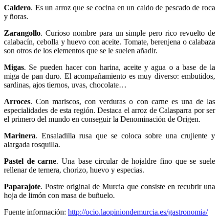
Caldero
. Es un arroz que se cocina en un caldo de pescado de roca
y ñoras.
Zarangollo
. Curioso nombre para un simple pero rico revuelto de
calabacín, cebolla y huevo con aceite. Tomate, berenjena o calabaza
son otros de los elementos que se le suelen añadir.
Migas
. Se pueden hacer con harina, aceite y agua o a base de la
miga de pan duro. El acompañamiento es muy diverso: embutidos,
sardinas, ajos tiernos, uvas, chocolate…
Arroces
. Con mariscos, con verduras o con carne es una de las
especialidades de esta región. Destaca el arroz de Calasparra por ser
el primero del mundo en conseguir la Denominación de Origen.
Marinera
. Ensaladilla rusa que se coloca sobre una crujiente y
alargada rosquilla.
Pastel de carne
. Una base circular de hojaldre fino que se suele
rellenar de ternera, chorizo, huevo y especias.
Paparajote
. Postre original de Murcia que consiste en recubrir una
hoja de limón con masa de buñuelo.
Fuente información:
http://ocio.laopiniondemurcia.es/gastronomia/