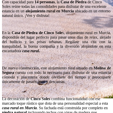
Con capacidad para
14 personas
, la
Casa de Piedra
de Cinco
Soles reúne todas las comodidades para disfrutar de una excelente
estancia en un
alojamiento rural en Murcia
ubicado en un entorno
natural único. ¡Ven y disfruta!
En la
Casa de Piedra de Cinco Sole
s, alojamiento rural en Murcia,
dispondrás del lugar perfecto para pasar unos días de relax, alejado
del bullicio y las prisas urbanas. Regálate una cita con la
tranquilidad, la buena compañía y la diversión alojándote en esta
encantadora
casa rural
.
De nueva construcción, este alojamiento rural situado en
Molina de
Segura
cuenta con todo lo necesario para disfrutar de una estancia
cómoda y placentera donde olvidarte del tiempo y preocuparte
únicamente de pasarlo bien y descansar.
La decoración de
Cinco Soles
combina funcionalidad con ese
marcado toque rústico que dota de una personalidad especial a esta
casa rural en Murcia
. Su fachada está construida por completo en
piedra natural
incluyendo techos con vigas de madera que