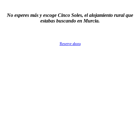
No esperes más y escoge Cinco Soles, el alojamiento rural que
estabas buscando en Murcia.
Reserve ahora
Calle Siete Kilos, s/n, 30627 Molina de Segura (Murcia)
hola@cincosolesrural.com
630 565 082
Cómo llegar