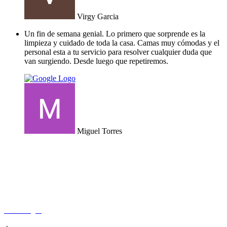
Virgy Garcia
Un fin de semana genial. Lo primero que sorprende es la
limpieza y cuidado de toda la casa. Camas muy cómodas y el
personal esta a tu servicio para resolver cualquier duda que
van surgiendo. Desde luego que repetiremos.
Miguel Torres
Calle Siete Kilos, s/n, 30627 Molina de Segura (Murcia)
hola@cincosolesrural.com
630 565 082
Cómo llegar