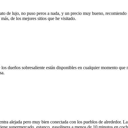
ato de lujo, no puso peros a nada, y un precio muy bueno, recomiendo est
más, de los mejores sitios que he visitado.
o de los dueños sobresaliente están disponibles en cualquier momento que
sa.
ntra alejada pero muy bien conectada con los pueblos de alrededor. La 
tiene supermercado, estanco, gasolinera a menos de 10 minutos en coch