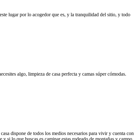
e lugar por lo acogedor que es, y la tranquilidad del sitio, y todo
 necesites algo, limpieza de casa perfecta y camas súper cómodas.
casa dispone de todos los medios necesarios para vivir y cuenta con
e y si lo que buscas es caminar estas rodeado de montañas y campo