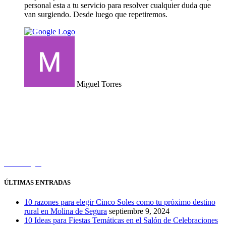
personal esta a tu servicio para resolver cualquier duda que
van surgiendo. Desde luego que repetiremos.
Miguel Torres
Calle Siete Kilos, s/n, 30627 Molina de Segura (Murcia)
hola@cincosolesrural.com
630 565 082
Cómo llegar
ÚLTIMAS ENTRADAS
10 razones para elegir Cinco Soles como tu próximo destino
rural en Molina de Segura
septiembre 9, 2024
10 Ideas para Fiestas Temáticas en el Salón de Celebraciones